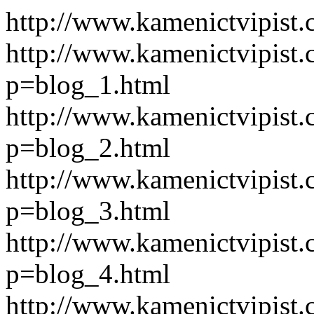
http://www.kamenictvipist.cz/highslide/graphics/loader.white.php http://www.kamenictvipist.cz/highslide/graphics/loader.white.php?p=blog_1.html http://www.kamenictvipist.cz/highslide/graphics/loader.white.php?p=blog_2.html http://www.kamenictvipist.cz/highslide/graphics/loader.white.php?p=blog_3.html http://www.kamenictvipist.cz/highslide/graphics/loader.white.php?p=blog_4.html http://www.kamenictvipist.cz/highslide/graphics/loader.white.php?p=blog_5.html http://www.kamenictvipist.cz/highslide/graphics/loader.white.php?p=blog_6.html http://www.kamenictvipist.cz/highslide/graphics/loader.white.php?p=blog_7.html http://www.kamenictvipist.cz/highslide/graphics/loader.white.php?p=blog_8.html http://www.kamenictvipist.cz/highslide/graphics/loader.white.php?p=blog_9.html http://www.kamenictvipist.cz/highslide/graphics/loader.white.php?p=blog_10.html http://www.kamenictvipist.cz/highslide/graphics/loader.white.php?p=blog_11.html http://www.kamenictvipist.cz/highslide/graphics/loader.white.php?p=blog_12.html http://www.kamenictvipist.cz/highslide/graphics/loader.white.php?p=blog_13.html http://www.kamenictvipist.cz/highslide/graphics/loader.white.php?p=blog_14.html http://www.kamenictvipist.cz/highslide/graphics/loader.white.php?p=blog_15.html http://www.kamenictvipist.cz/highslide/graphics/loader.white.php?p=blog_16.html http://www.kamenictvipist.cz/highslide/graphics/loader.white.php?p=blog_17.html http://www.kamenictvipist.cz/highslide/graphics/loader.white.php?p=blog_18.html http://www.kamenictvipist.cz/highslide/graphics/loader.white.php?p=blog_19.html http://www.kamenictvipist.cz/highslide/graphics/loader.white.php?p=blog_20.html http://www.kamenictvipist.cz/highslide/graphics/loader.white.php?p=blog_21.html http://www.kamenictvipist.cz/highslide/graphics/loader.white.php?p=blog_22.html http://www.kamenictvipist.cz/highslide/graphics/loader.white.php?p=blog_23.html http://www.kamenictvipist.cz/highslide/graphics/loader.white.php?p=blog_24.html http://www.kamenictvipist.cz/highslide/graphics/loader.white.php?p=blog_25.html http://www.kamenictvipist.cz/highslide/graphics/loader.white.php?p=blog_26.html http://www.kamenictvipist.cz/highslide/graphics/loader.white.php?p=blog_27.html http://www.kamenictvipist.cz/highslide/graphics/loader.white.php?p=blog_28.html http://www.kamenictvipist.cz/highslide/graphics/loader.white.php?p=blog_29.html http://www.kamenictvipist.cz/highslide/graphics/loader.white.php?p=blog_30.html http://www.kamenictvipist.cz/highslide/graphics/loader.white.php?p=blog_31.html http://www.kamenictvipist.cz/highslide/graphics/loader.white.php?p=blog_32.html http://www.kamenictvipist.cz/highslide/graphics/loader.white.php?p=blog_33.html http://www.kamenictvipist.cz/highslide/graphics/loader.white.php?p=blog_34.html http://www.kamenictvipist.cz/highslide/graphics/loader.white.php?p=blog_35.html http://www.kamenictvipist.cz/highslide/graphics/loader.white.php?p=blog_36.html http://www.kamenictvipist.cz/highslide/graphics/loader.white.php?p=blog_37.html http://www.kamenictvipist.cz/highslide/graphics/loader.white.php?p=blog_38.html http://www.kamenictvipist.cz/highslide/graphics/loader.white.php?p=blog_39.html http://www.kamenictvipist.cz/highslide/graphics/loader.white.php?p=blog_40.html http://www.kamenictvipist.cz/highslide/graphics/loader.white.php?p=blog_41.html http://www.kamenictvipist.cz/highslide/graphics/loader.white.php?p=blog_42.html http://www.kamenictvipist.cz/highslide/graphics/loader.white.php?p=blog_43.html http://www.kamenictvipist.cz/highslide/graphics/loader.white.php?p=blog_44.html http://www.kamenictvipist.cz/highslide/graphics/loader.white.php?p=blog_45.html http://www.kamenictvipist.cz/highslide/graphics/loader.white.php?p=blog_46.html http://www.kamenictvipist.cz/highslide/graphics/loader.white.php?p=blog_47.html http://www.kamenictvipist.cz/highslide/graphics/loader.white.php?p=blog_48.html http://www.kamenictvipist.cz/highslide/graphics/loader.white.php?p=blog_49.html http://www.kamenictvipist.cz/highslide/graphics/loader.white.php?p=blog_50.html http://www.kamenictvipist.cz/highslide/graphics/loader.white.php?p=blog_51.html http://www.kamenictvipist.cz/highslide/graphics/loader.white.php?p=blog_52.html http://www.kamenictvipist.cz/highsl